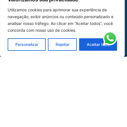
Home
Sobre Nós
Utilizamos cookies para aprimorar sua experiência de
navegação, exibir anúncios ou conteúdo personalizado e
Peças
analisar nosso tráfego. Ao clicar em “Aceitar todos”, você
Catálogo de Aplicações
concorda com nosso uso de cookies.
Oficina de Mangueiras
Personalizar
Rejeitar
Aceitar tudo
Contato
REDES SOCIAIS
CERTIFICADO DE
HOMOLOGAÇÃO
© COPYRIGHT LGAERO 2024 | SITE:
AGÊNCIA