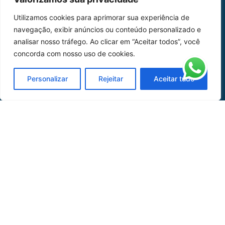
Home
Sobre Nós
Utilizamos cookies para aprimorar sua experiência de
navegação, exibir anúncios ou conteúdo personalizado e
Peças
analisar nosso tráfego. Ao clicar em “Aceitar todos”, você
Catálogo de Aplicações
concorda com nosso uso de cookies.
Oficina de Mangueiras
Personalizar
Rejeitar
Aceitar tudo
Contato
REDES SOCIAIS
CERTIFICADO DE
HOMOLOGAÇÃO
© COPYRIGHT LGAERO 2024 | SITE:
AGÊNCIA