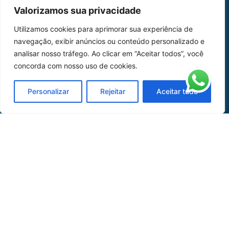
MAPA DO SITE
Valorizamos sua privacidade
Home
Sobre Nós
Utilizamos cookies para aprimorar sua experiência de
navegação, exibir anúncios ou conteúdo personalizado e
Peças
analisar nosso tráfego. Ao clicar em “Aceitar todos”, você
Catálogo de Aplicações
concorda com nosso uso de cookies.
Oficina de Mangueiras
Personalizar
Rejeitar
Aceitar tudo
Contato
REDES SOCIAIS
CERTIFICADO DE
HOMOLOGAÇÃO