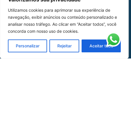
Home
Sobre Nós
Utilizamos cookies para aprimorar sua experiência de
navegação, exibir anúncios ou conteúdo personalizado e
Peças
analisar nosso tráfego. Ao clicar em “Aceitar todos”, você
Catálogo de Aplicações
concorda com nosso uso de cookies.
Oficina de Mangueiras
Personalizar
Rejeitar
Aceitar tudo
Contato
REDES SOCIAIS
CERTIFICADO DE
HOMOLOGAÇÃO
© COPYRIGHT LGAERO 2024 | SITE:
AGÊNCIA