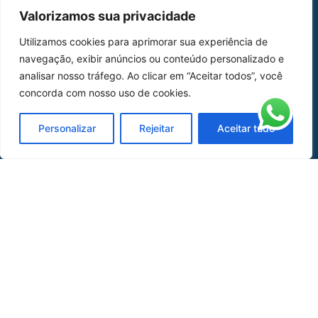
MAPA DO SITE
Valorizamos sua privacidade
Home
Sobre Nós
Utilizamos cookies para aprimorar sua experiência de
navegação, exibir anúncios ou conteúdo personalizado e
Peças
analisar nosso tráfego. Ao clicar em “Aceitar todos”, você
Catálogo de Aplicações
concorda com nosso uso de cookies.
Oficina de Mangueiras
Personalizar
Rejeitar
Aceitar tudo
Contato
REDES SOCIAIS
CERTIFICADO DE
HOMOLOGAÇÃO