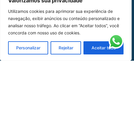
Valorizamos sua privacidade
Home
Sobre Nós
Utilizamos cookies para aprimorar sua experiência de
navegação, exibir anúncios ou conteúdo personalizado e
Peças
analisar nosso tráfego. Ao clicar em “Aceitar todos”, você
Catálogo de Aplicações
concorda com nosso uso de cookies.
Oficina de Mangueiras
Personalizar
Rejeitar
Aceitar tudo
Contato
REDES SOCIAIS
CERTIFICADO DE
HOMOLOGAÇÃO
© COPYRIGHT LGAERO 2024 | SITE:
AGÊNCIA