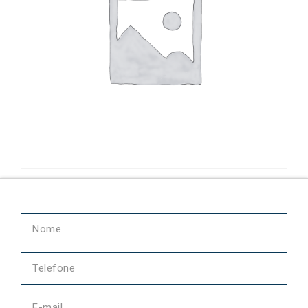
Parafuso 654563-2 Continental Motors