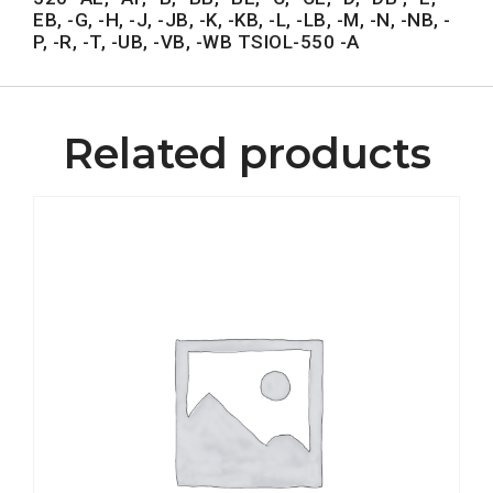
EB, -G, -H, -J, -JB, -K, -KB, -L, -LB, -M, -N, -NB, -
P, -R, -T, -UB, -VB, -WB TSIOL-550 -A
Related products