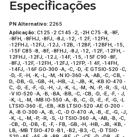
Especificações
PN Alternativo:
2265
Aplicação:
C125 -2 C145 -2, -2H C75 -8, -8F,
-8FH, -8FHJ, -8FJ, -8J, -12, -1 2F, -12FH,
-12FHJ, -12FJ, -12J, -12B, -12BF, -12BFH, -15,
-15F C85 -8, -8F, -8FHJ, -8J, -12, -12F, -12FH, -
12FHJ, -12FJ, -12J, -14F, -15, -15F C90 -8F,
-8FJ, -12F, -12FH, -12FJ, -12FP, -1 4F, -14FH,
-14FJ, -16F GO-300 -A, -C, -D, -E GTSIO-520 -C,
-D, -F, -H, -K, -L, -M, -N IO-360 -A, -AB, -C, -CB, -
D, -DB, -G, -GB, -H, -HB, -J, -JB, -K, -KB IO-470 -
C, -D, -E, -F, -G, -H, -J, -K, -L, -M, -N, -P, -R, -S, -U,
-V IO-520 -A, -B, -BA, -BB, -C, -CB, -D, -E, -F, - J,
-K, -L, -M, -MB IO-550 -A, -B, -C, -D, -E, -F, -G, -L
LTSIO-360 -E, -EB, -KB LTSIO-520 -AE O-200 -
A, -B O-300 -A, -B, -C, -D O-470 -A, -B, -E, -G, -J,
-K, -L, -M, -P, -R, -S, -U TSIO-360 -A, -AB, -B, -C,
-CB, -D, -DB, -E, -F, - FB, -GB, -H, -HB, -JB, -KB, -
LB, -MB TSIO-470 -B1, -B2, -B3, -C, -D TSIO-
520 -AE, -AF, -B, -BB, -BE, -C, -CE, -D, -DB , -E, -