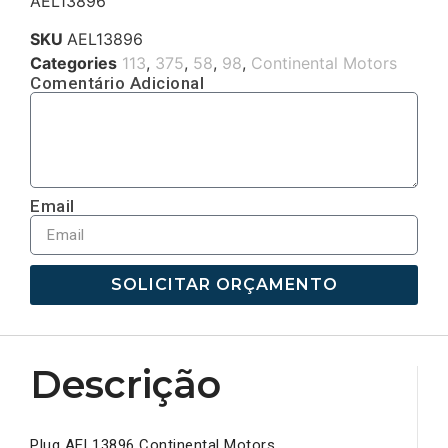
AEL13896
SKU
AEL13896
Categories
113
,
375
,
58
,
98
,
Continental Motors
Comentário Adicional
Email
SOLICITAR ORÇAMENTO
Descrição
Plug AEL13896 Continental Motors