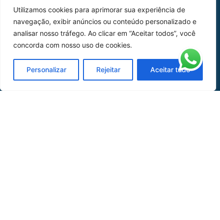
Utilizamos cookies para aprimorar sua experiência de
Peças
navegação, exibir anúncios ou conteúdo personalizado e
analisar nosso tráfego. Ao clicar em “Aceitar todos”, você
Catálogo de Aplicações
concorda com nosso uso de cookies.
Oficina de Mangueiras
Personalizar
Rejeitar
Aceitar tudo
Contato
REDES SOCIAIS
CERTIFICADO DE
HOMOLOGAÇÃO
© COPYRIGHT LGAERO 2024 | SITE:
AGÊNCIA
SACCHI DESIGN