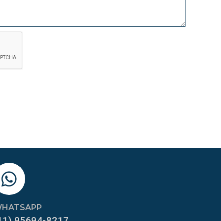
HATSAPP
11) 95694-8217