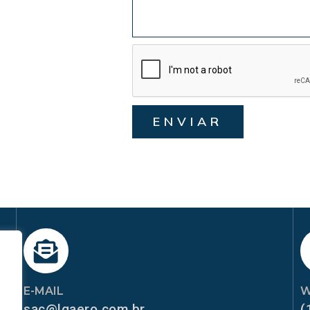
ENVIAR
E-MAIL
W
sac@lgaero.com.br
(