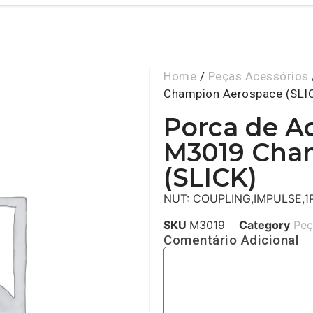
Home
/
Peças Acessórios
Champion Aerospace (SLI
Porca de A
M3019 Cha
(SLICK)
NUT: COUPLING,IMPULSE,1
SKU
M3019
Category
Peç
Comentário Adicional