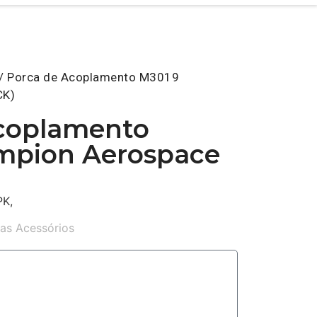
/ Porca de Acoplamento M3019
CK)
coplamento
mpion Aerospace
PK,
as Acessórios