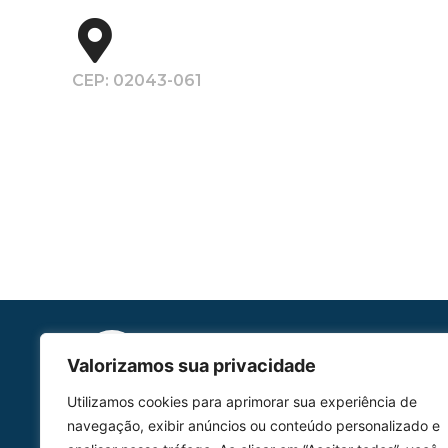
CEP: 02043-061
Valorizamos sua privacidade
Utilizamos cookies para aprimorar sua experiência de
HOMOLGAÇÃO
navegação, exibir anúncios ou conteúdo personalizado e
COM 2109-02/ANAC