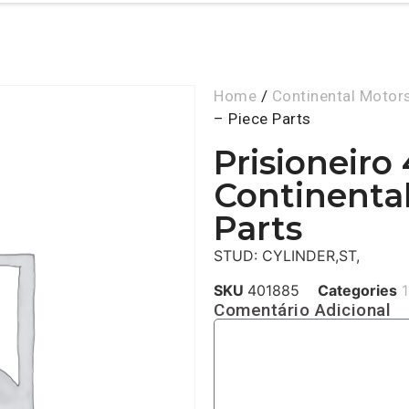
Home
/
Continental Motor
– Piece Parts
Prisioneiro
Continental
Parts
STUD: CYLINDER,ST,
SKU
401885
Categories
1
Comentário Adicional