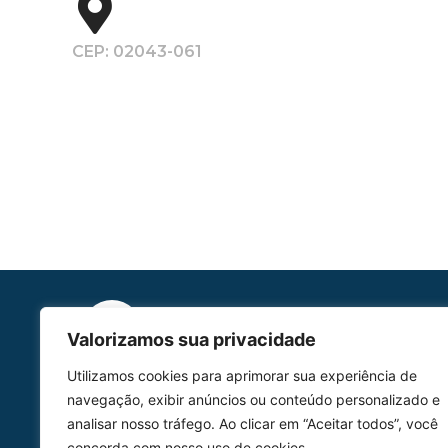
CEP: 02043-061
Valorizamos sua privacidade
Utilizamos cookies para aprimorar sua experiência de
HOMOLGAÇÃO
navegação, exibir anúncios ou conteúdo personalizado e
COM 2109-02/ANAC
analisar nosso tráfego. Ao clicar em “Aceitar todos”, você
concorda com nosso uso de cookies.