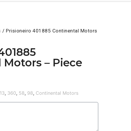
s
/ Prisioneiro 401885 Continental Motors
 401885
 Motors – Piece
13
,
360
,
58
,
98
,
Continental Motors