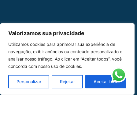
MAPA DO SITE
Valorizamos sua privacidade
Home
Sobre Nós
Utilizamos cookies para aprimorar sua experiência de
navegação, exibir anúncios ou conteúdo personalizado e
Peças
analisar nosso tráfego. Ao clicar em “Aceitar todos”, você
concorda com nosso uso de cookies.
Catálogo de Aplicações
Personalizar
Rejeitar
Aceitar tudo
Oficina de Mangueiras
Contato
REDES SOCIAIS
CERTIFICADO DE
HOMOLOGAÇÃO