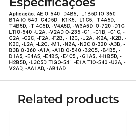
Especificações
Aplicação:
AEIO-540 -D4B5, -L1B5D IO-360 -
B1A IO-540 -C4D5D, -K1K5, -L1C5, -T4A5D, -
T4B5D, -T 4C5D, -V4A5D, -W3A5D IO-720 -D1C
LTIO-540 -U2A, -V2AD O-235 -C1, -C1B, -C1C, -
C2A, -C2C, -F2A, -F2B, -H2C, -J2A, -K2A, -K2B, -
K2C, -L2A, -L2C, -M1, -N2A, -N2C O-320 -A3B, -
B3B O-360 -A1A, -A1D O-540 -B2C5, -B4B5, -
D1A5, -E4A5, -E4B5, -E4C5 , -G1A5, -H1B5D, -
H2B5D, -L3C5D TIGO-541 -E1A TIO-540 -U2A, -
V2AD, -AA1AD, -AB1AD
Related products