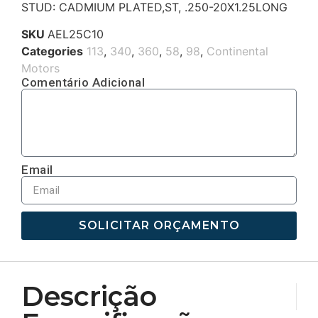
STUD: CADMIUM PLATED,ST, .250-20X1.25LONG
SKU
AEL25C10
Categories
113
,
340
,
360
,
58
,
98
,
Continental
Motors
Comentário Adicional
Email
SOLICITAR ORÇAMENTO
Descrição