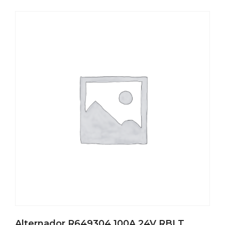
Alternador R649304 100A 24V RBLT