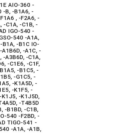
1E AIO-360 -
 -B, -B1A6, -
F1A6 , -F2A6, -
 -C1A, -C1B, -
1AD IGO-540 -
IGSO-540 -A1A,
 -B1A, -B1C IO-
-A1B6D, -A1C, -
, -A3B6D, -C1A,
6, -C1E6, -C1F,
B1A5, -B1C5, -
1B5, -G1C5, -
1A5, -K1A5D, -
E5, -K1F5, -
-K1J5, -K1J5D,
-T4A5D, -T4B5D
, -B1BD, -C1B,
O-540 -F2BD, -
AD TIGO-541 -
540 -A1A, -A1B,