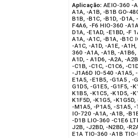
Aplicação:
AEIO-360 -A
A1A, -A1B, -B1B GO-480
B1B, -B1C, -B1D, -D1A, -
F4A6, -F6 HIO-360 -A1A,
D1A, -E1AD, -E1BD, -F 
A1A, -A1C, -B1A, -B1C 
-A1C, -A1D, -A1E, -A1H,
360 -A1A, -A1B, -A1B6, 
A1D, - A1D6, -A2A, -A2B
-C1B, -C1C, -C1C6, -C1D
-J1A6D IO-540 -A1A5, -
E1A5, -E1B5, -G1A5 , -G
G1D5, -G1E5, -G1F5, -K
K1B5, -K1C5, -K1D5, -K1
K1F5D, -K1G5, -K1G5D, 
-M1A5, -P1A5, -S1A5, 
IO-720 -A1A, -A1B, -B1B
-D1B LIO-360 -C1E6 LTI
J2B, -J2BD, -N2BD, -R2
E1A TIO-360 -A1B TIO-