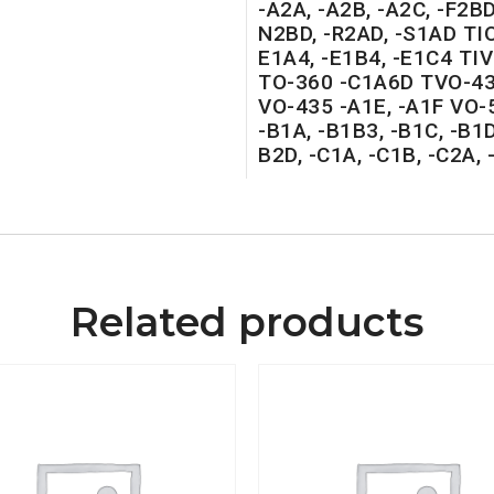
-A2A, -A2B, -A2C, -F2BD,
N2BD, -R2AD, -S1AD TIO
E1A4, -E1B4, -E1C4 TI
TO-360 -C1A6D TVO-43
VO-435 -A1E, -A1F VO-5
-B1A, -B1B3, -B1C, -B1D,
B2D, -C1A, -C1B, -C2A,
Related products