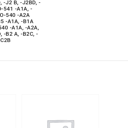
 -J2 B, -J2BD, -
-541 -A1A, -
VO-540 -A2A
5 -A1A, -B1A
40 -A1A, -A2A,
 -B2 A, -B2C, -
 -C2B