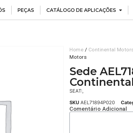
ÓS
PEÇAS
CATÁLOGO DE APLICAÇÕES
Home
/
Continental Motor
Motors
Sede AEL7
Continenta
SEAT:,
SKU
AEL71894P020
Cate
Comentário Adicional