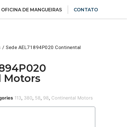
OFICINA DE MANGUEIRAS
CONTATO
s
/ Sede AEL71894P020 Continental
1894P020
l Motors
gories
113
,
380
,
58
,
98
,
Continental Motors