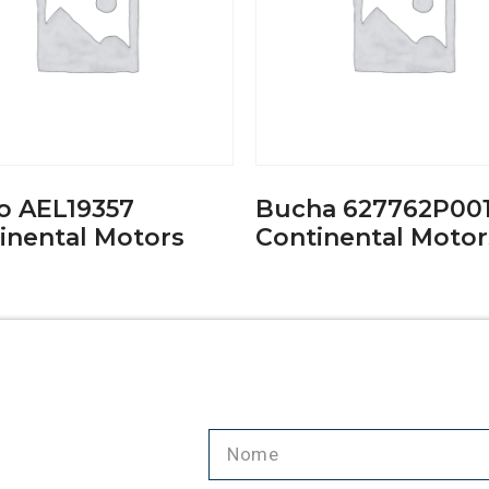
o AEL19357
Bucha 627762P00
inental Motors
Continental Motor