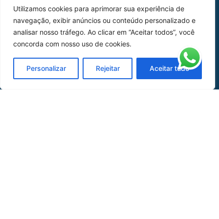
Utilizamos cookies para aprimorar sua experiência de
Peças
navegação, exibir anúncios ou conteúdo personalizado e
analisar nosso tráfego. Ao clicar em “Aceitar todos”, você
Catálogo de Aplicações
concorda com nosso uso de cookies.
Oficina de Mangueiras
Personalizar
Rejeitar
Aceitar tudo
Contato
REDES SOCIAIS
CERTIFICADO DE
HOMOLOGAÇÃO
© COPYRIGHT LGAERO 2024 | SITE:
AGÊNCIA
SACCHI DESIGN