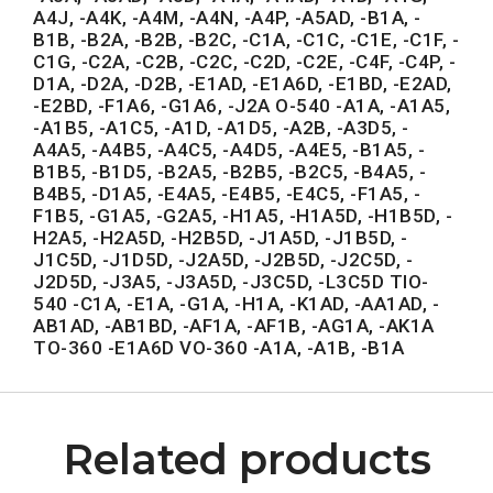
A4J, -A4K, -A4M, -A4N, -A4P, -A5AD, -B1A, -
B1B, -B2A, -B2B, -B2C, -C1A, -C1C, -C1E, -C1F, -
C1G, -C2A, -C2B, -C2C, -C2D, -C2E, -C4F, -C4P, -
D1A, -D2A, -D2B, -E1AD, -E1A6D, -E1BD, -E2AD,
-E2BD, -F1A6, -G1A6, -J2A O-540 -A1A, -A1A5,
-A1B5, -A1C5, -A1D, -A1D5, -A2B, -A3D5, -
A4A5, -A4B5, -A4C5, -A4D5, -A4E5, -B1A5, -
B1B5, -B1D5, -B2A5, -B2B5, -B2C5, -B4A5, -
B4B5, -D1A5, -E4A5, -E4B5, -E4C5, -F1A5, -
F1B5, -G1A5, -G2A5, -H1A5, -H1A5D, -H1B5D, -
H2A5, -H2A5D, -H2B5D, -J1A5D, -J1B5D, -
J1C5D, -J1D5D, -J2A5D, -J2B5D, -J2C5D, -
J2D5D, -J3A5, -J3A5D, -J3C5D, -L3C5D TIO-
540 -C1A, -E1A, -G1A, -H1A, -K1AD, -AA1AD, -
AB1AD, -AB1BD, -AF1A, -AF1B, -AG1A, -AK1A
TO-360 -E1A6D VO-360 -A1A, -A1B, -B1A
Related products