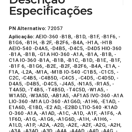
Especificações
PN Alternativo:
72057
Aplicação:
AEIO-360 -B1B, -B1D, -B1F, -B1F6, -
B1G6, -B1H, -B 2F, -B2F6, -B4A, -H1A, -H1B
AEIO-540 -D4A5, -D4B5, -D4C5, -D4D5 HIO-360
-B1A, -B1B, -G1A HO-360 -A1A, -B1A, -B1B, -
C1A IO-360 -B1A, -B1B, -B1C, -B1D, -B1E, -B1F,
-B1F 6, -B1G6, -B2E, -B2F, -B2F6, -B4A, -E1A, -
F1A, -L2A, -M1A, -M1B IO-540 -C1B5, -C1C5, -
C2C, -C4B5, -C4B5D, -C4C5 , -C4D5, -C4D5D, -
D4A5, -D4B5, -D4C5, -J4A5, -N1A5, -R1A5, -
T4A5D, -T4B5, -T4B5D, -T4C5D, -W1A5, -
W1A5D, -W3A5D, -AB1A5, -AF1A5 IVO-360 -A1A
LIO-360 -M1A LO-360 -A1G6D, -A1H6, -E1AD, -
E1A6D, -E1BD, -E2 AD, -E2BD LTIO-540 -K1AD
O-360 -A1A, -A1AD, -A1C, -A1D, -A1F, -A1F6, -A
1F6D, -A1G, -A1G6, -A1G6D, -A1H, -A1H6, -
A1LD, -A1P, -A2A, -A2D, -A2E, -A2F, -A2G, -A2H,
-A3A, -A3AD, -A3D, -A4A, -A4AD, -A4D, -A4G, -