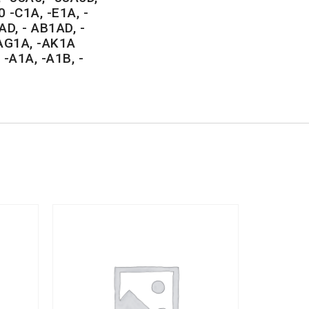
 -C1A, -E1A, -
AD, - AB1AD, -
-AG1A, -AK1A
-A1A, -A1B, -