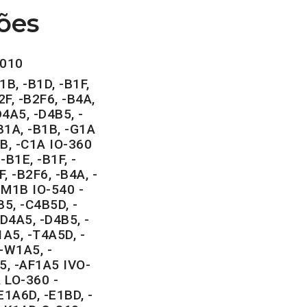
ões
010
B, -B1D, -B1F,
2F, -B2F6, -B4A,
4A5, -D4B5, -
B1A, -B1B, -G1A
B, -C1A IO-360
-B1E, -B1F, -
, -B2F6, -B4A, -
 -M1B IO-540 -
B5, -C4B5D, -
-D4A5, -D4B5, -
1A5, -T4A5D, -
-W1A5, -
, -AF1A5 IVO-
 LO-360 -
E1A6D, -E1BD, -