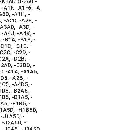
 -K1AD O-360 -
 -A1F, -A1F6, -A
G6D, -A1H, -
, -A2D, -A2E, -
-A3AD, -A3D, -
 -A4J, -A4K, -
 -B1A, -B1B, -
-C1C, -C1E, -
C2C, -C2D, -
D2A, -D2B, -
2AD, -E2BD, -
0 -A1A, -A1A5,
D5, -A2B, -
4C5, -A4D5, -
1D5, -B2A5, -
4B5, -D1A5, -
A5, -F1B5, -
1A5D, -H1B5D, -
-J1A5D, -
 -J2A5D, -
 -J3A5, -J3A5D,