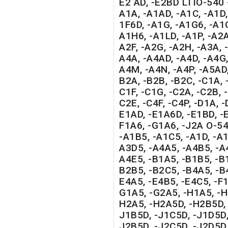
E2 AD, -E2BD LTIO-540
A1A, -A1AD, -A1C, -A1D,
1F6D, -A1G, -A1G6, -A1
A1H6, -A1LD, -A1P, -A2A
A2F, -A2G, -A2H, -A3A, 
A4A, -A4AD, -A4D, -A4G,
A4M, -A4N, -A4P, -A5AD,
B2A, -B2B, -B2C, -C1A, 
C1F, -C1G, -C2A, -C2B, -
C2E, -C4F, -C4P, -D1A, -
E1AD, -E1A6D, -E1BD, -E
F1A6, -G1A6, -J2A O-54
-A1B5, -A1C5, -A1D, -A1
A3D5, -A4A5, -A4B5, -A
A4E5, -B1A5, -B1B5, -B
B2B5, -B2C5, -B4A5, -B
E4A5, -E4B5, -E4C5, -F1
G1A5, -G2A5, -H1A5, -H
H2A5, -H2A5D, -H2B5D, 
J1B5D, -J1C5D, -J1D5D,
J2B5D, -J2C5D, -J2D5D,