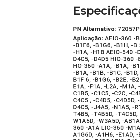
Especificaç
PN Alternativo:
72057P
Aplicação:
AEIO-360 -B1
-B1F6, -B1G6, -B1H, -B 
-H1A, -H1B AEIO-540 -D
D4C5, -D4D5 HIO-360 -
HO-360 -A1A, -B1A, -B1
-B1A, -B1B, -B1C, -B1D, 
B1F 6, -B1G6, -B2E, -B2F
E1A, -F1A, -L2A, -M1A,
C1B5, -C1C5, -C2C, -C4
C4C5 , -C4D5, -C4D5D, 
D4C5, -J4A5, -N1A5, -R
T4B5, -T4B5D, -T4C5D, 
W1A5D, -W3A5D, -AB1A5
360 -A1A LIO-360 -M1A
A1G6D, -A1H6, -E1AD, -