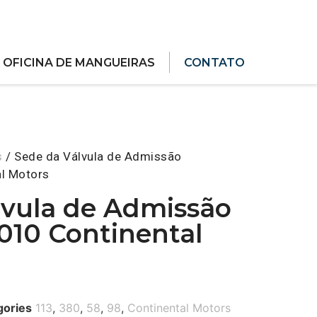
OFICINA DE MANGUEIRAS
CONTATO
s
/ Sede da Válvula de Admissão
l Motors
lvula de Admissão
10 Continental
gories
113
,
380
,
58
,
98
,
Continental Motors