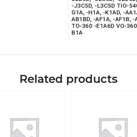
-J3C5D, -L3C5D TIO-540
G1A, -H1A, -K1AD, -AA1
AB1BD, -AF1A, -AF1B, 
TO-360 -E1A6D VO-360 
B1A
Related products