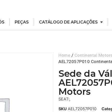
ÓS
PEÇAS
CATÁLOGO DE APLICAÇÕES
Home
/
Continental Motor
AEL72057P010 Continenta
Sede da Vá
AEL72057P0
Motors
SEAT:,
SKU
AEL72057P010
Cate