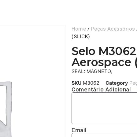
Home
/
Peças Acessórios
(SLICK)
Selo M306
Aerospace 
SEAL: MAGNETO,
SKU
M3062
Category
Peç
Comentário Adicional
Email