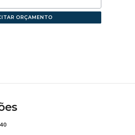
CITAR ORÇAMENTO
ões
40