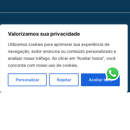
MAPA DO SITE
Valorizamos sua privacidade
Home
Sobre Nós
Utilizamos cookies para aprimorar sua experiência de
navegação, exibir anúncios ou conteúdo personalizado e
Peças
analisar nosso tráfego. Ao clicar em “Aceitar todos”, você
concorda com nosso uso de cookies.
Catálogo de Aplicações
Personalizar
Rejeitar
Aceitar tudo
Oficina de Mangueiras
Contato
REDES SOCIAIS
CERTIFICADO DE
HOMOLOGAÇÃO