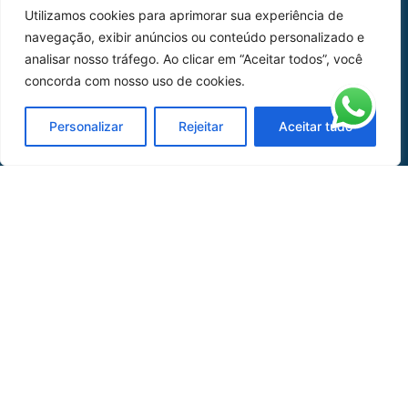
Utilizamos cookies para aprimorar sua experiência de
Peças
navegação, exibir anúncios ou conteúdo personalizado e
analisar nosso tráfego. Ao clicar em “Aceitar todos”, você
Catálogo de Aplicações
concorda com nosso uso de cookies.
Oficina de Mangueiras
Personalizar
Rejeitar
Aceitar tudo
Contato
REDES SOCIAIS
CERTIFICADO DE
HOMOLOGAÇÃO
© COPYRIGHT LGAERO 2024 | SITE:
AGÊNCIA
SACCHI DESIGN