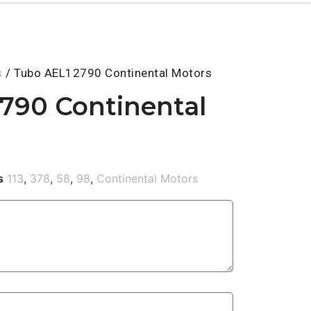
s
/ Tubo AEL12790 Continental Motors
790 Continental
s
113
,
378
,
58
,
98
,
Continental Motors