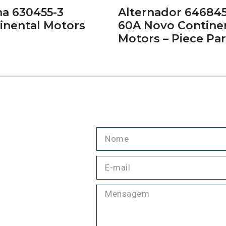
a 630455-3
Alternador 64684
inental Motors
60A Novo Contine
Motors – Piece Par