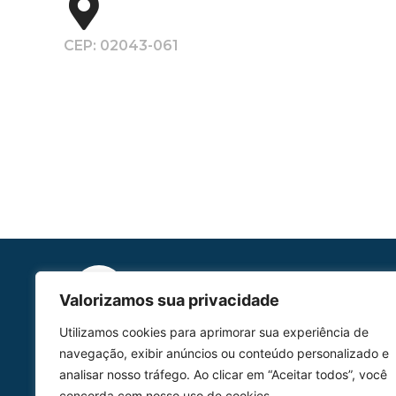
CEP: 02043-061
Valorizamos sua privacidade
Utilizamos cookies para aprimorar sua experiência de
HOMOLGAÇÃO
navegação, exibir anúncios ou conteúdo personalizado e
COM 2109-02/ANAC
analisar nosso tráfego. Ao clicar em “Aceitar todos”, você
concorda com nosso uso de cookies.