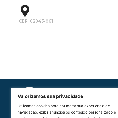
CEP: 02043-061
Valorizamos sua privacidade
Utilizamos cookies para aprimorar sua experiência de
HOMOLGAÇÃO
navegação, exibir anúncios ou conteúdo personalizado e
COM 2109-02/ANAC