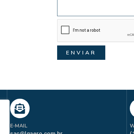
ENVIAR
E-MAIL
W
sac@lgaero.com.br
(