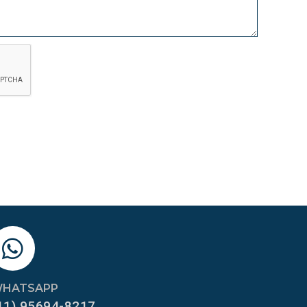
HATSAPP
11) 95694-8217