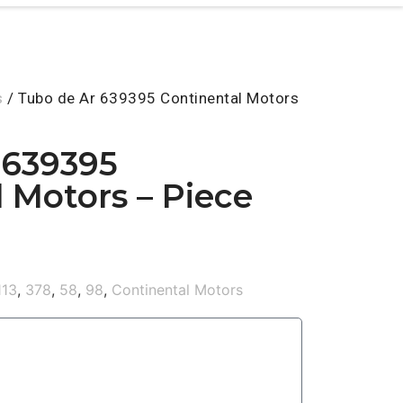
s
/ Tubo de Ar 639395 Continental Motors
 639395
 Motors – Piece
113
,
378
,
58
,
98
,
Continental Motors