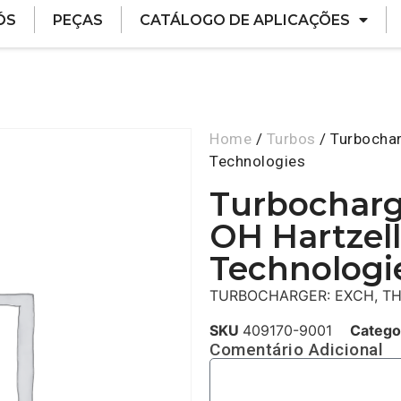
ÓS
PEÇAS
CATÁLOGO DE APLICAÇÕES
Home
/
Turbos
/ Turbocha
Technologies
Turbocharg
OH Hartzel
Technologi
TURBOCHARGER: EXCH, T
SKU
409170-9001
Catego
Comentário Adicional