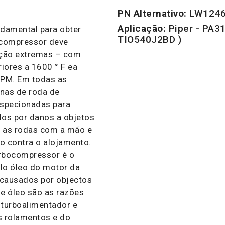
PN Alternativo:
LW124
Aplicação:
Piper - PA31
damental para obter
TIO540J2BD )
bocompressor deve
ação extremas – com
iores a 1600 ° F ea
RPM. Em todas as
inas de roda de
specionadas para
dos por danos a objetos
r as rodas com a mão e
ão contra o alojamento.
rbocompressor é o
elo óleo do motor da
 causados por objectos
e óleo são as razões
 turboalimentador e
 rolamentos e do