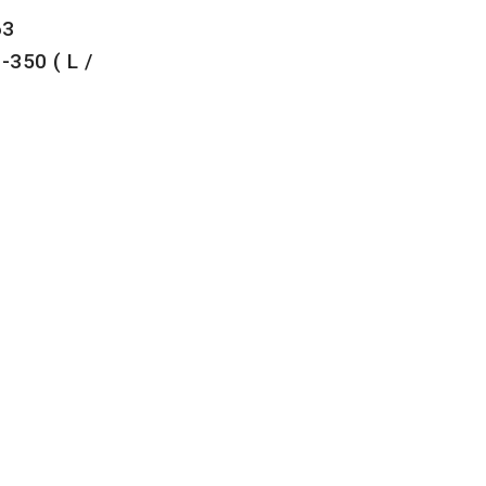
63
-350 ( L /