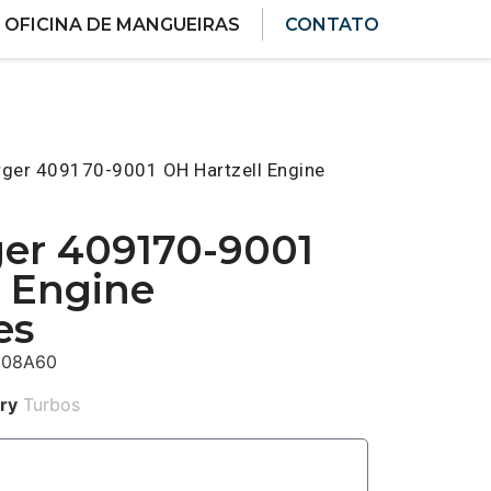
OFICINA DE MANGUEIRAS
CONTATO
rger 409170-9001 OH Hartzell Engine
er 409170-9001
l Engine
es
H08A60
ry
Turbos