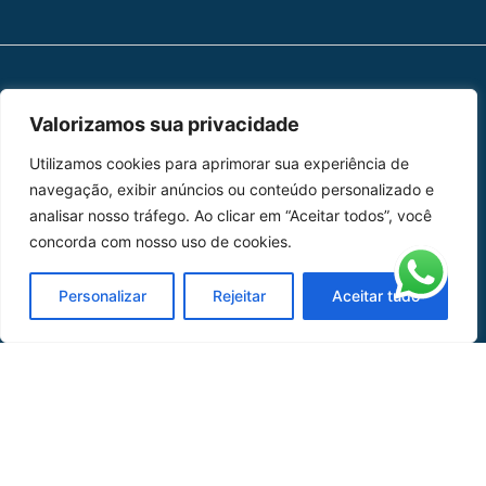
MAPA DO SITE
Valorizamos sua privacidade
Home
Sobre Nós
Utilizamos cookies para aprimorar sua experiência de
navegação, exibir anúncios ou conteúdo personalizado e
Peças
analisar nosso tráfego. Ao clicar em “Aceitar todos”, você
concorda com nosso uso de cookies.
Catálogo de Aplicações
Personalizar
Rejeitar
Aceitar tudo
Oficina de Mangueiras
Contato
REDES SOCIAIS
CERTIFICADO DE
HOMOLOGAÇÃO