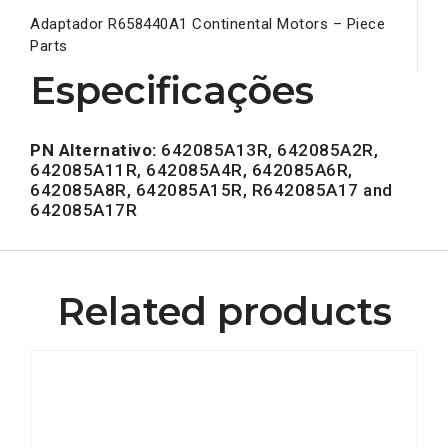
Adaptador R658440A1 Continental Motors – Piece
Parts
Especificações
PN Alternativo:
642085A13R, 642085A2R,
642085A11R, 642085A4R, 642085A6R,
642085A8R, 642085A15R, R642085A17 and
642085A17R
Related products