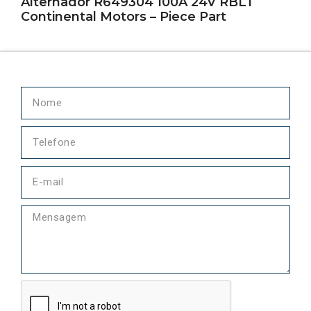
Alternador R649304 100A 24V RBLT
Continental Motors – Piece Part