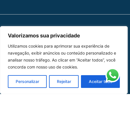
MAPA DO SITE
Valorizamos sua privacidade
Home
Sobre Nós
Utilizamos cookies para aprimorar sua experiência de
navegação, exibir anúncios ou conteúdo personalizado e
Peças
analisar nosso tráfego. Ao clicar em “Aceitar todos”, você
concorda com nosso uso de cookies.
Catálogo de Aplicações
Personalizar
Rejeitar
Aceitar tudo
Oficina de Mangueiras
Contato
REDES SOCIAIS
CERTIFICADO DE
HOMOLOGAÇÃO