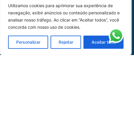
Utilizamos cookies para aprimorar sua experiência de
Peças
navegação, exibir anúncios ou conteúdo personalizado e
analisar nosso tráfego. Ao clicar em “Aceitar todos”, você
Catálogo de Aplicações
concorda com nosso uso de cookies.
Oficina de Mangueiras
Personalizar
Rejeitar
Aceitar tudo
Contato
REDES SOCIAIS
CERTIFICADO DE
HOMOLOGAÇÃO
© COPYRIGHT LGAERO 2024 | SITE:
AGÊNCIA
SACCHI DESIGN