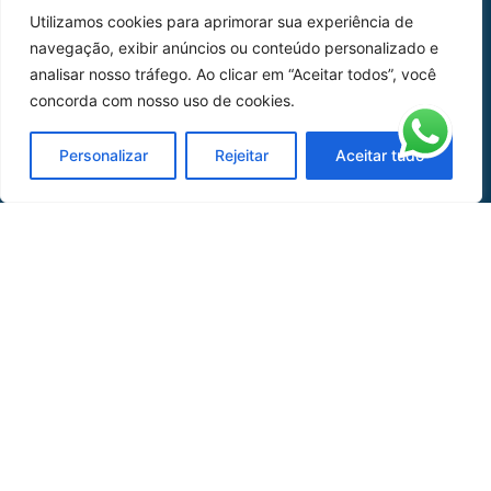
Utilizamos cookies para aprimorar sua experiência de
Peças
navegação, exibir anúncios ou conteúdo personalizado e
analisar nosso tráfego. Ao clicar em “Aceitar todos”, você
Catálogo de Aplicações
concorda com nosso uso de cookies.
Oficina de Mangueiras
Personalizar
Rejeitar
Aceitar tudo
Contato
REDES SOCIAIS
CERTIFICADO DE
HOMOLOGAÇÃO
© COPYRIGHT LGAERO 2024 | SITE:
AGÊNCIA
SACCHI DESIGN