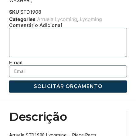
WASHER:,
SKU
STD1908
Categories
Arruela Lycoming
,
Lycoming
Comentário Adicional
Email
SOLICITAR ORÇAMENTO
Descrição
Arruela STD1908 Lycoming – Piece Parts