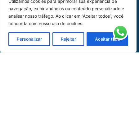
Utilizamos cookies para aprimorar sua experiência de
Home
Sobre Nós
navegação, exibir anúncios ou conteúdo personalizado e
analisar nosso tráfego. Ao clicar em “Aceitar todos”, você
Peças
concorda com nosso uso de cookies.
Catálogo de Aplicações
Personalizar
Rejeitar
Aceitar tudo
Oficina de Mangueiras
Contato
REDES SOCIAIS
CERTIFICADO DE
HOMOLOGAÇÃO
© COPYRIGHT LGAERO 2024 | SITE:
AGÊNCIA