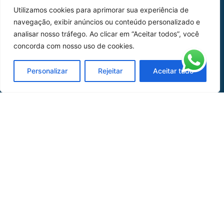
Utilizamos cookies para aprimorar sua experiência de
Peças
navegação, exibir anúncios ou conteúdo personalizado e
analisar nosso tráfego. Ao clicar em “Aceitar todos”, você
Catálogo de Aplicações
concorda com nosso uso de cookies.
Oficina de Mangueiras
Personalizar
Rejeitar
Aceitar tudo
Contato
REDES SOCIAIS
CERTIFICADO DE
HOMOLOGAÇÃO
© COPYRIGHT LGAERO 2024 | SITE:
AGÊNCIA
SACCHI DESIGN