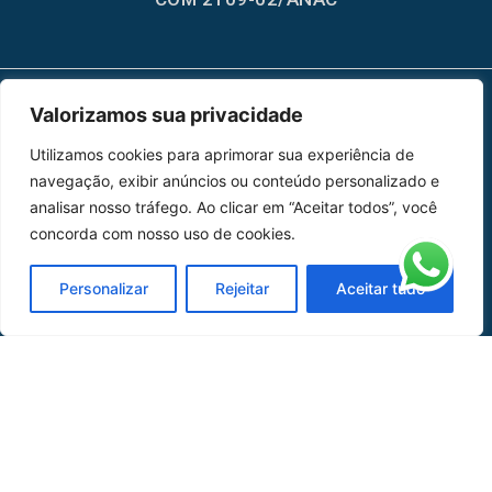
Valorizamos sua privacidade
MAPA DO SITE
Utilizamos cookies para aprimorar sua experiência de
Home
Sobre Nós
navegação, exibir anúncios ou conteúdo personalizado e
analisar nosso tráfego. Ao clicar em “Aceitar todos”, você
Peças
concorda com nosso uso de cookies.
Catálogo de Aplicações
Personalizar
Rejeitar
Aceitar tudo
Oficina de Mangueiras
Contato
REDES SOCIAIS
CERTIFICADO DE
HOMOLOGAÇÃO