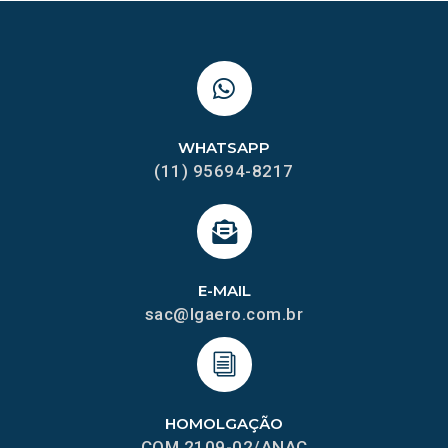
WHATSAPP
(11) 95694-8217
E-MAIL
sac@lgaero.com.br
HOMOLGAÇÃO
COM 2109-02/ANAC