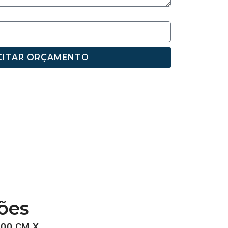
CITAR ORÇAMENTO
ões
,00 CM X