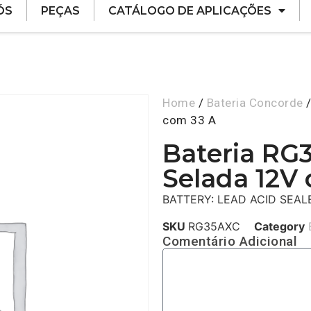
ÓS
PEÇAS
CATÁLOGO DE APLICAÇÕES
Home
/
Bateria Concorde
/
com 33 A
Bateria RG
Selada 12V
BATTERY: LEAD ACID SEAL
SKU
RG35AXC
Category
Comentário Adicional