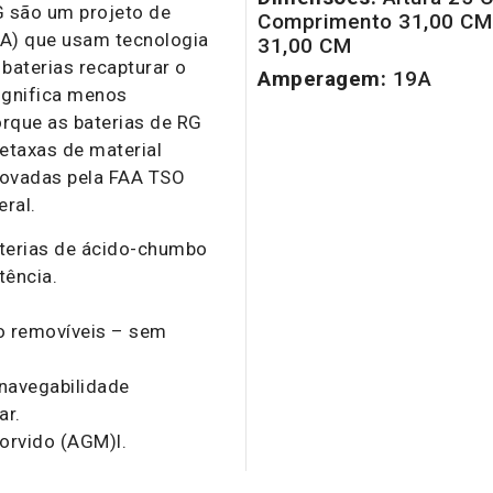
G são um projeto de
Comprimento 31,00 CM 
LA) que usam tecnologia
31,00 CM
baterias recapturar o
Amperagem:
19A
ignifica menos
rque as baterias de RG
etaxas de material
rovadas pela FAA TSO
eral.
terias de ácido-chumbo
tência.
o removíveis – sem
navegabilidade
ar.
orvido (AGM)l.