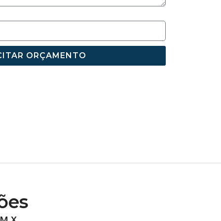
CITAR ORÇAMENTO
ões
CM X