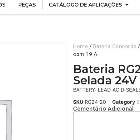
ÓS
PEÇAS
CATÁLOGO DE APLICAÇÕES
Home
/
Bateria Concorde
/
com 19 A
Bateria RG
Selada 24V
BATTERY: LEAD ACID SEAL
SKU
RG24-20
Category
B
Comentário Adicional