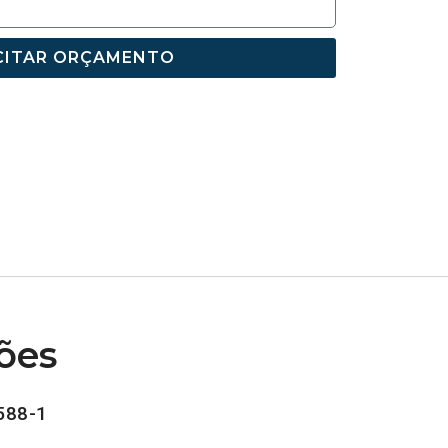
CITAR ORÇAMENTO
ões
588-1