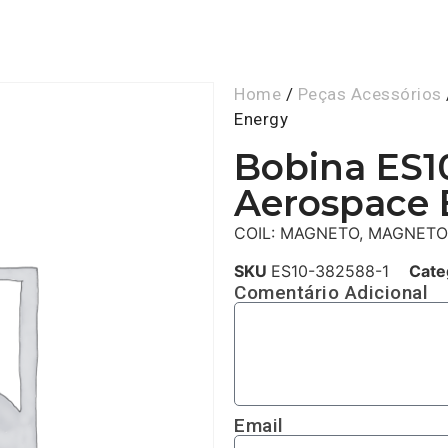
Home
/
Peças Acessórios
Energy
Bobina ES10
Aerospace 
COIL: MAGNETO, MAGNET
SKU
ES10-382588-1
Cate
Comentário Adicional
Email