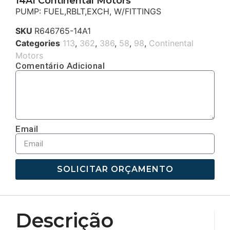
14A1 Continental Motors
PUMP: FUEL,RBLT,EXCH, W/FITTINGS
SKU
R646765-14A1
Categories
113
,
362
,
386
,
58
,
98
,
Continental
Motors
Comentário Adicional
Email
SOLICITAR ORÇAMENTO
Descrição