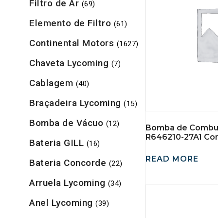
Filtro de Ar
(69)
Elemento de Filtro
(61)
Continental Motors
(1627)
Chaveta Lycoming
(7)
Cablagem
(40)
Braçadeira Lycoming
(15)
Bomba de Vácuo
(12)
Bomba de Combus
R646210-27A1 Con
Bateria GILL
(16)
READ MORE
Bateria Concorde
(22)
Arruela Lycoming
(34)
Anel Lycoming
(39)