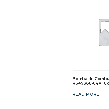
Bomba de Combus
R649368-64A1 Con
READ MORE