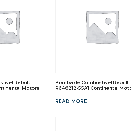
tível Rebult
Bomba de Combustível Rebult
tinental Motors
R646212-55A1 Continental Mot
READ MORE