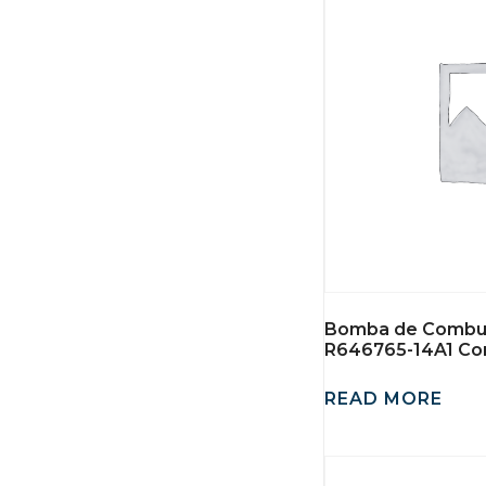
Bomba de Combus
R646765-14A1 Con
READ MORE