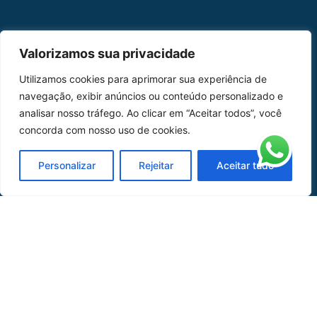
MAPA DO SITE
Valorizamos sua privacidade
Home
Sobre Nós
Utilizamos cookies para aprimorar sua experiência de
navegação, exibir anúncios ou conteúdo personalizado e
Peças
analisar nosso tráfego. Ao clicar em “Aceitar todos”, você
concorda com nosso uso de cookies.
Catálogo de Aplicações
Oficina de Mangueiras
Personalizar
Rejeitar
Aceitar tudo
Contato
REDES SOCIAIS
CERTIFICADO DE
HOMOLOGAÇÃO