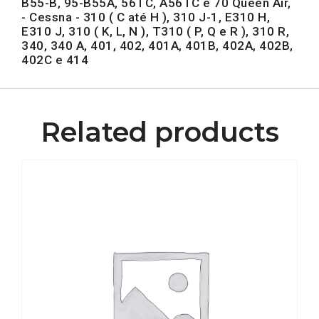
B55-B, 95-B55A, 56TC, A56TC e 70 Queen Air,
- Cessna - 310 ( C até H ), 310 J-1, E310 H,
E310 J, 310 ( K, L, N ), T310 ( P, Q e R ), 310 R,
340, 340 A, 401, 402, 401A, 401B, 402A, 402B,
402C e 414
Related products