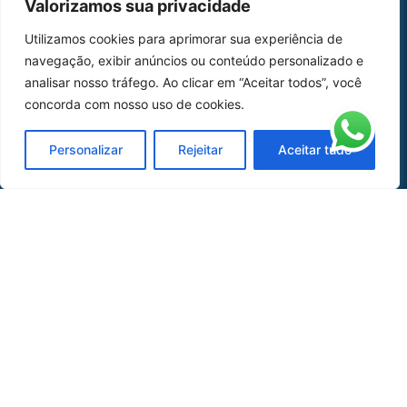
Valorizamos sua privacidade
MAPA DO SITE
Utilizamos cookies para aprimorar sua experiência de
Home
Sobre Nós
navegação, exibir anúncios ou conteúdo personalizado e
analisar nosso tráfego. Ao clicar em “Aceitar todos”, você
Peças
concorda com nosso uso de cookies.
Catálogo de Aplicações
Personalizar
Rejeitar
Aceitar tudo
Oficina de Mangueiras
Contato
REDES SOCIAIS
CERTIFICADO DE
HOMOLOGAÇÃO