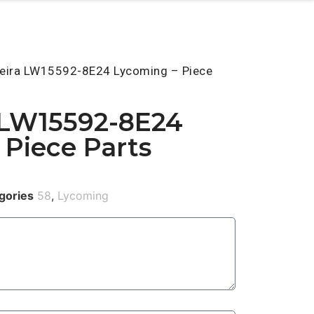
eira LW15592-8E24 Lycoming – Piece
 LW15592-8E24
 Piece Parts
gories
58
,
Lycoming