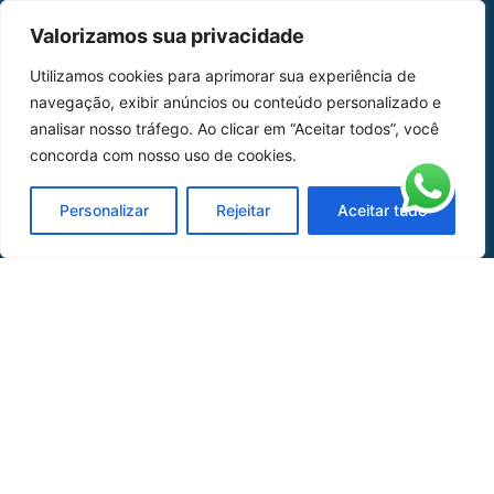
MAPA DO SITE
Valorizamos sua privacidade
Home
Sobre Nós
Utilizamos cookies para aprimorar sua experiência de
navegação, exibir anúncios ou conteúdo personalizado e
Peças
analisar nosso tráfego. Ao clicar em “Aceitar todos”, você
concorda com nosso uso de cookies.
Catálogo de Aplicações
Oficina de Mangueiras
Personalizar
Rejeitar
Aceitar tudo
Contato
REDES SOCIAIS
CERTIFICADO DE
HOMOLOGAÇÃO