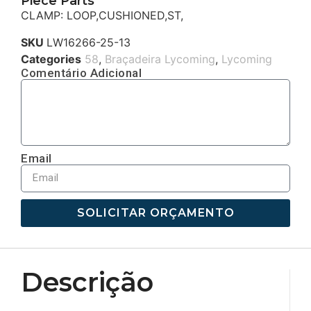
Piece Parts
CLAMP: LOOP,CUSHIONED,ST,
SKU
LW16266-25-13
Categories
58
,
Braçadeira Lycoming
,
Lycoming
Comentário Adicional
Email
SOLICITAR ORÇAMENTO
Descrição