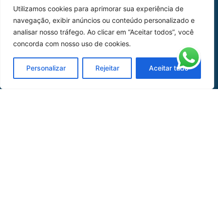
Utilizamos cookies para aprimorar sua experiência de
Peças
navegação, exibir anúncios ou conteúdo personalizado e
analisar nosso tráfego. Ao clicar em “Aceitar todos”, você
Catálogo de Aplicações
concorda com nosso uso de cookies.
Oficina de Mangueiras
Personalizar
Rejeitar
Aceitar tudo
Contato
REDES SOCIAIS
CERTIFICADO DE
HOMOLOGAÇÃO
© COPYRIGHT LGAERO 2024 | SITE:
AGÊNCIA
SACCHI DESIGN