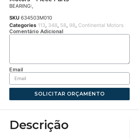
BEARING:,
SKU
634503M010
Categories
113
,
348
,
58
,
98
,
Continental Motors
Comentário Adicional
Email
SOLICITAR ORÇAMENTO
Descrição