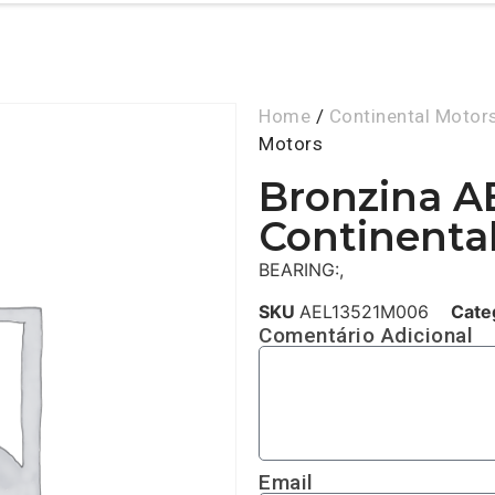
Home
/
Continental Motor
Motors
Bronzina A
Continenta
BEARING:,
SKU
AEL13521M006
Cate
Comentário Adicional
Email