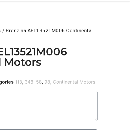
s
/ Bronzina AEL13521M006 Continental
EL13521M006
l Motors
gories
113
,
348
,
58
,
98
,
Continental Motors