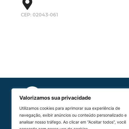
CEP: 02043-061
Valorizamos sua privacidade
Utilizamos cookies para aprimorar sua experiência de
HOMOLGAÇÃO
navegação, exibir anúncios ou conteúdo personalizado e
COM 2109-02/ANAC
analisar nosso tráfego. Ao clicar em “Aceitar todos”, você
concorda com nosso uso de cookies.