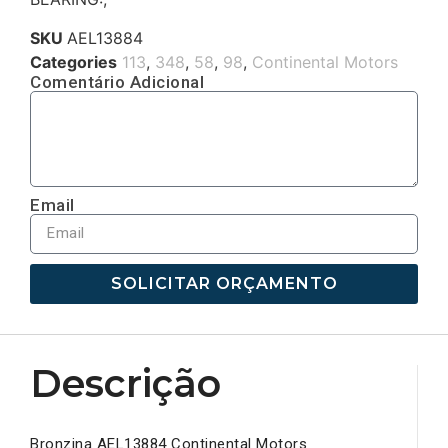
SKU
AEL13884
Categories
113
,
348
,
58
,
98
,
Continental Motors
Comentário Adicional
Email
SOLICITAR ORÇAMENTO
Descrição
Bronzina AEL13884 Continental Motors