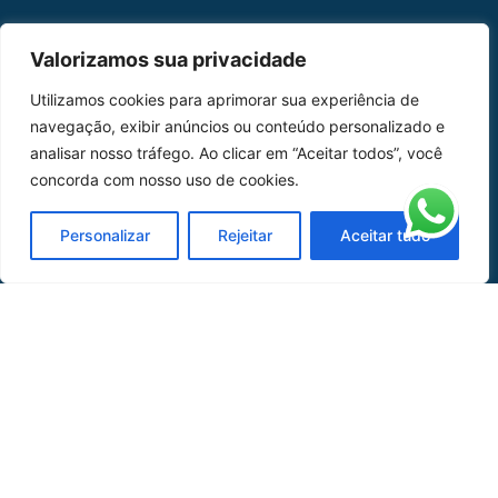
MAPA DO SITE
Valorizamos sua privacidade
Home
Sobre Nós
Utilizamos cookies para aprimorar sua experiência de
navegação, exibir anúncios ou conteúdo personalizado e
Peças
analisar nosso tráfego. Ao clicar em “Aceitar todos”, você
concorda com nosso uso de cookies.
Catálogo de Aplicações
Oficina de Mangueiras
Personalizar
Rejeitar
Aceitar tudo
Contato
REDES SOCIAIS
CERTIFICADO DE
HOMOLOGAÇÃO