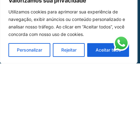
Valorizamos sua privacidade
Home
Sobre Nós
Utilizamos cookies para aprimorar sua experiência de
navegação, exibir anúncios ou conteúdo personalizado e
Peças
analisar nosso tráfego. Ao clicar em “Aceitar todos”, você
Catálogo de Aplicações
concorda com nosso uso de cookies.
Oficina de Mangueiras
Personalizar
Rejeitar
Aceitar tudo
Contato
REDES SOCIAIS
CERTIFICADO DE
HOMOLOGAÇÃO
© COPYRIGHT LGAERO 2024 | SITE:
AGÊNCIA