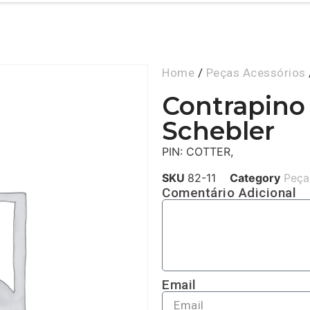
Home
/
Peças Acessórios
Contrapino 
Schebler
PIN: COTTER,
SKU
82-11
Category
Peça
Comentário Adicional
Email