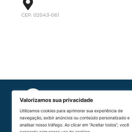
CEP: 02043-061
Valorizamos sua privacidade
Utilizamos cookies para aprimorar sua experiência de
HOMOLGAÇÃO
navegação, exibir anúncios ou conteúdo personalizado e
COM 2109-02/ANAC
analisar nosso tráfego. Ao clicar em “Aceitar todos”, você
concorda com nosso uso de cookies.