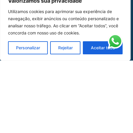
Valorizamos sua privacidade
Home
Sobre Nós
Utilizamos cookies para aprimorar sua experiência de
navegação, exibir anúncios ou conteúdo personalizado e
Peças
analisar nosso tráfego. Ao clicar em “Aceitar todos”, você
Catálogo de Aplicações
concorda com nosso uso de cookies.
Oficina de Mangueiras
Personalizar
Rejeitar
Aceitar tudo
Contato
REDES SOCIAIS
CERTIFICADO DE
HOMOLOGAÇÃO
© COPYRIGHT LGAERO 2024 | SITE:
AGÊNCIA