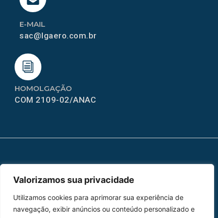
E-MAIL
sac@lgaero.com.br
HOMOLGAÇÃO
COM 2109-02/ANAC
MAPA DO SITE
Valorizamos sua privacidade
Home
Sobre Nós
Utilizamos cookies para aprimorar sua experiência de
Peças
navegação, exibir anúncios ou conteúdo personalizado e