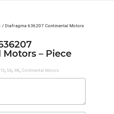
s
/ Diafragma 636207 Continental Motors
636207
 Motors – Piece
113
,
58
,
98
,
Continental Motors