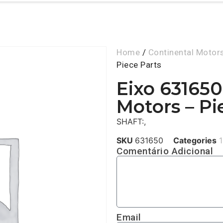
Home
/
Continental Motor
Piece Parts
Eixo 631650
Motors – Pi
SHAFT:,
SKU
631650
Categories
1
Comentário Adicional
Email