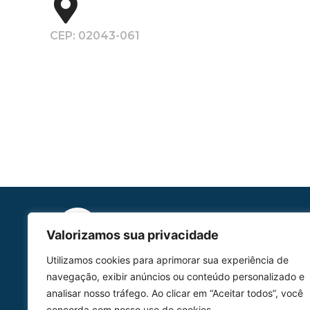
CEP: 02043-061
Valorizamos sua privacidade
Utilizamos cookies para aprimorar sua experiência de
HOMOLGAÇÃO
navegação, exibir anúncios ou conteúdo personalizado e
COM 2109-02/ANAC
analisar nosso tráfego. Ao clicar em “Aceitar todos”, você
concorda com nosso uso de cookies.