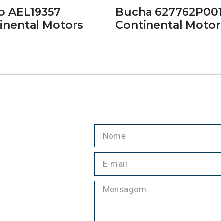
o AEL19357
Bucha 627762P00
inental Motors
Continental Motor