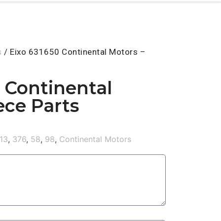
s
/ Eixo 631650 Continental Motors –
 Continental
ece Parts
13
,
376
,
58
,
98
,
Continental Motors