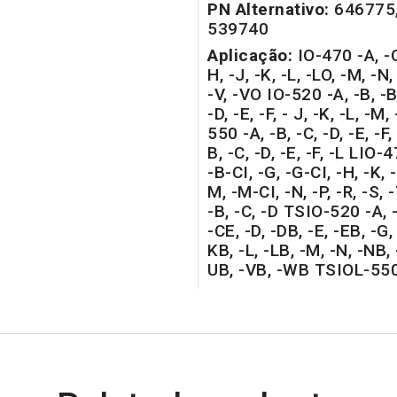
PN Alternativo:
646775
539740
Aplicação:
IO-470 -A, -C,
H, -J, -K, -L, -LO, -M, -N, 
-V, -VO IO-520 -A, -B, -B
-D, -E, -F, - J, -K, -L, -M
550 -A, -B, -C, -D, -E, -F
B, -C, -D, -E, -F, -L LIO
-B-CI, -G, -G-CI, -H, -K, -
M, -M-CI, -N, -P, -R, -S,
-B, -C, -D TSIO-520 -A, -
-CE, -D, -DB, -E, -EB, -G, 
KB, -L, -LB, -M, -N, -NB, -
UB, -VB, -WB TSIOL-550