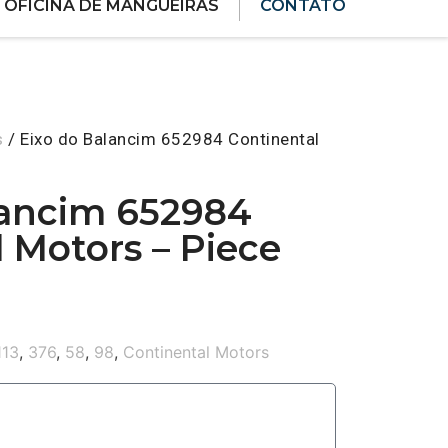
OFICINA DE MANGUEIRAS
CONTATO
s
/ Eixo do Balancim 652984 Continental
lancim 652984
 Motors – Piece
113
,
376
,
58
,
98
,
Continental Motors