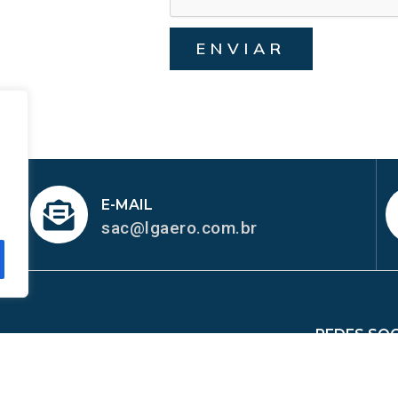
ENVIAR
E-MAIL
sac@lgaero.com.br
REDES SOC
MAPA DO SITE
me
Sobre Nós
Peças