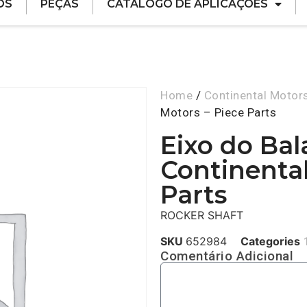
ÓS
PEÇAS
CATÁLOGO DE APLICAÇÕES
Home
/
Continental Motor
Motors – Piece Parts
Eixo do Ba
Continental
Parts
ROCKER SHAFT
SKU
652984
Categories
Comentário Adicional