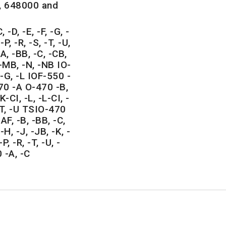
, 648000 and
 -D, -E, -F, -G, -
-P, -R, -S, -T, -U,
A, -BB, -C, -CB,
, -MB, -N, -NB IO-
, -G, -L IOF-550 -
-470 -A O-470 -B,
K-CI, -L, -L-CI, -
 -T, -U TSIO-470
AF, -B, -BB, -C,
-H, -J, -JB, -K, -
P, -R, -T, -U, -
 -A, -C