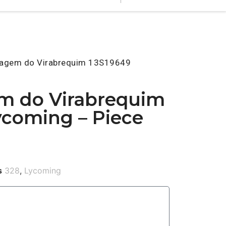
nagem do Virabrequim 13S19649
m do Virabrequim
ycoming – Piece
s
328
,
Lycoming