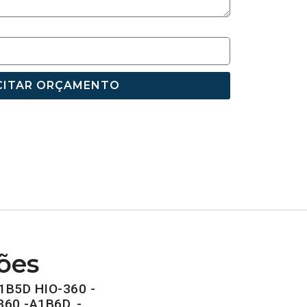
CITAR ORÇAMENTO
ões
1B5D HIO-360 -
360 -A1B6D, -