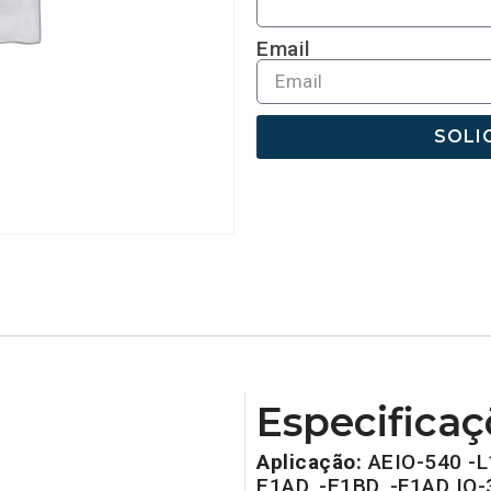
Email
SOLI
Especificaç
Aplicação:
AEIO-540 -L
E1AD, -E1BD, -F1AD IO-