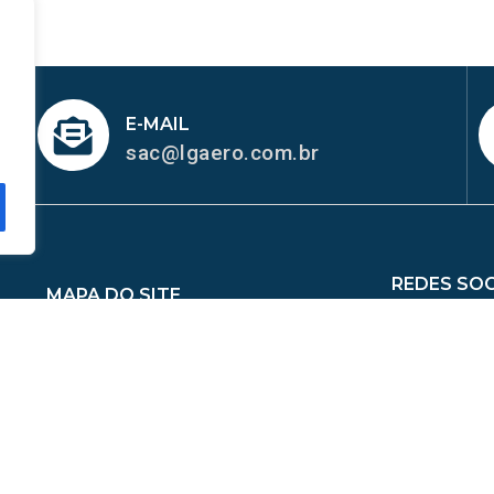
E-MAIL
sac@lgaero.com.br
REDES SOC
MAPA DO SITE
me
Sobre Nós
Peças
Catálogo de Aplicações
ina de Mangueiras
Contato