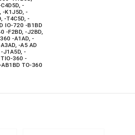
-C4D5D, -
 -K1J5D, -
, -T4C5D, -
D IO-720 -B1BD
0 -F2BD, -J2BD,
360 -A1AD, -
-A3AD, -A5 AD
-J1A5D, -
 TIO-360 -
 -AB1BD TO-360