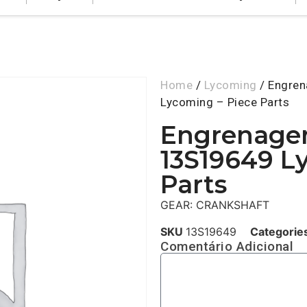
Home
/
Lycoming
/ Engre
Lycoming – Piece Parts
Engrenage
13S19649 L
Parts
GEAR: CRANKSHAFT
SKU
13S19649
Categorie
Comentário Adicional