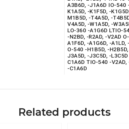
A3B6D, -J1A6D IO-540 
K1A5D, -K1F5D, -K1G5D,
M1B5D, -T4A5D, -T4B5D
V4A5D, -W1A5D, -W3A5
LO-360 -A1G6D LTIO-54
-N2BD, -R2AD, -V2AD O-
A1F6D, -A1G6D, -A1LD, 
O-540 -H1B5D, -H2B5D, 
J3A5D, -J3C5D, -L3C5D
C1A6D TIO-540 -V2AD,
-C1A6D
Related products